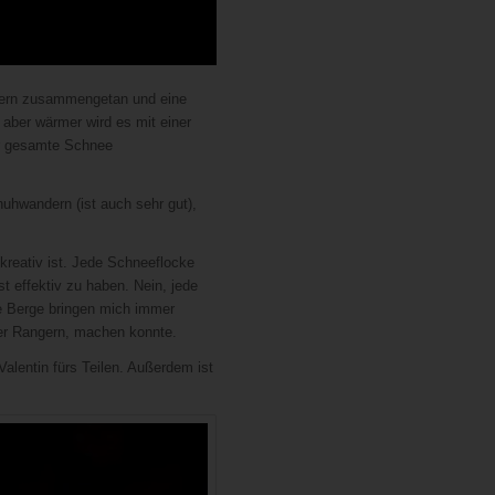
ngern zusammengetan und eine
 aber wärmer wird es mit einer
er gesamte Schnee
uhwandern (ist auch sehr gut),
kreativ ist. Jede Schneeflocke
t effektiv zu haben. Nein, jede
ie Berge bringen mich immer
fer Rangern, machen konnte.
alentin fürs Teilen. Außerdem ist