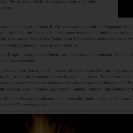
zen. Als wir aber in Österreich angekommen sind, hatten
Schnee.
t unsere Schlafjurte aufgestellt. Wir haben uns dabei mit den Göppinger Ra
estattet. Über die Vor- und Nachteile einer Heizung lässt sich lange streiten,
gt zum einen an der Wärme des Feuers, zum anderen aber auch daran, dass d
ine lokale Schneeschmelze zu verhindern :-)
es Programm angeboten: Rodeln, was übrigens richtig genial ist, Schneesch
 Sauna, Kanibalenbad,…
ne Andacht von Dennis aus Kirchheim. Wir haben einen Gott, der unglaublich 
n. Gott macht die Schneeflocken nicht alle gleich um die Produktion möglichs
wenn schon der Schnee so wunderbar ist, wie viel wertvoller bin dann ich? D
ehr dankbar, dass ich diese Erfahrung mit meinen Freunden, den Denkendor
r für sich. Hier ist deshalb eine kleine Auswahl. Danke an Amely-Sarah und V
ysischen Freunden verlinkt.