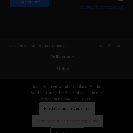
Passwort vergessen?
© Copyright -
Gospelhouse Denkendorf
Willkommen
Gebet
Kontakt
Diese Seite verwendet Cookies. Mit der
Datenschutzerklärung
Weiternutzung der Seite, stimmst du die
Verwendung von Cookies zu.
Impressum
Einstellungen akzeptieren
Gemeinde Gottes KdöR
Verberge nur die Benachrichtigung
Das monatliche Gebet