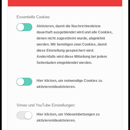
26.07.2026 – Leid ist nicht sinnlos
25. Juli 2026
Essentielle Cookies
Predigt 2026.07.19 – Epheserbief Kap. 6
Aktivieren, damit die Nachrichtenleiste
18. Juli 2026
dauerhaft ausgeblendet wird und alle Cookies,
denen nicht zugestimmt wurde, abgelehnt
Epheserbrief Teil 5
werden. Wir benötigen zwei Cookies, damit
12. Juli 2026
diese Einstellung gespeichert wird.
Andernfalls wird diese Mitteilung bei jedem
Epheserbrief Teil 4
Seitenladen eingeblendet werden.
28. Juni 2026
Hier klicken, um notwendige Cookies zu
aktivieren/deaktivieren.
Vimeo und YouTube Einstellungen:
Hier klicken, um Videoeinbettungen zu
RANGER BLOG
aktivieren/deaktivieren.
Sommercamp 2025