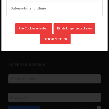
2. Januar 2026 - 8:28
Datenschutzrichtlinie
Unlimited Camp 2025
10. Juli 2025 - 16:45
Kanutour
14. Mai 2025 - 12:03
Alle Cookies erlauben
Einstellungen akzeptieren
Eurocamp in Ungarn
14. Mai 2025 - 12:02
Nicht akzeptieren
INTERNER BEREICH
Benutzername
Passwort
Angemeldet bleiben