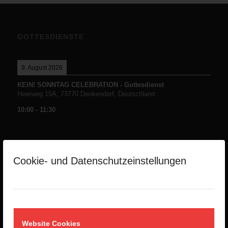
GOTTESDIENSTE
9. August 2026
KEIN! SONNTAG CELEBRATION - Gottesdienst
Heerweg 15A, 73770 Denkendorf, Deutschland
10:00
-
11:30
Cookie- und Datenschutzeinstellungen
NEUESTE PREDIGTEN
Die Namen Gottes -Teil1-
2. August 2026
Website Cookies