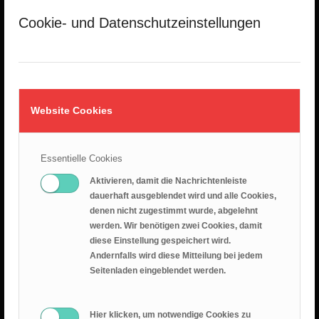
18. Juli 2026
Cookie- und Datenschutzeinstellungen
Epheserbrief Teil 5
12. Juli 2026
Epheserbrief Teil 4
28. Juni 2026
Website Cookies
Essentielle Cookies
Aktivieren, damit die Nachrichtenleiste
dauerhaft ausgeblendet wird und alle Cookies,
denen nicht zugestimmt wurde, abgelehnt
RANGER BLOG
werden. Wir benötigen zwei Cookies, damit
Sommercamp 2025
diese Einstellung gespeichert wird.
2. Januar 2026 - 8:28
Andernfalls wird diese Mitteilung bei jedem
Seitenladen eingeblendet werden.
Unlimited Camp 2025
10. Juli 2025 - 16:45
Kanutour
Hier klicken, um notwendige Cookies zu