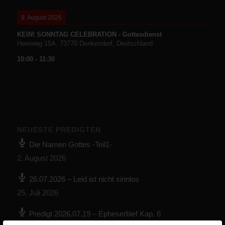
9. August 2026
KEIN! SONNTAG CELEBRATION - Gottesdienst
Heerweg 15A, 73770 Denkendorf, Deutschland
10:00
-
11:30
NEUESTE PREDIGTEN
Die Namen Gottes -Teil1-
2. August 2026
26.07.2026 – Leid ist nicht sinnlos
25. Juli 2026
Predigt 2026.07.19 – Epheserbief Kap. 6