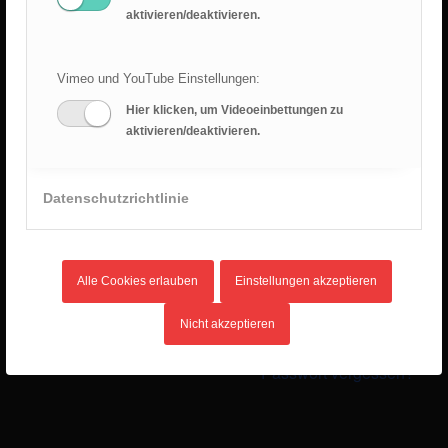
14. Mai 2025 - 12:03
aktivieren/deaktivieren.
Eurocamp in Ungarn
14. Mai 2025 - 12:02
Vimeo und YouTube Einstellungen:
Hier klicken, um Videoeinbettungen zu
aktivieren/deaktivieren.
INTERNER BEREICH
Benutzername
Datenschutzrichtlinie
Passwort
Alle Cookies erlauben
Einstellungen akzeptieren
Nicht akzeptieren
Angemeldet bleiben
Passwort vergessen?