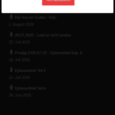
Nicht akzeptieren
NEUESTE PREDIGTEN
Die Namen Gottes -Teil1-
2. August 2026
26.07.2026 – Leid ist nicht sinnlos
25. Juli 2026
Predigt 2026.07.19 – Epheserbief Kap. 6
18. Juli 2026
Epheserbrief Teil 5
12. Juli 2026
Epheserbrief Teil 4
28. Juni 2026