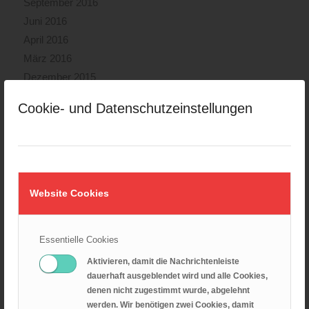
September 2016
Juni 2016
April 2016
März 2016
Dezember 2015
November 2015
Cookie- und Datenschutzeinstellungen
Oktober 2015
August 2015
Juli 2015
Juni 2015
Website Cookies
NEUESTE BEITRÄGE
Essentielle Cookies
Sommercamp 2025
Aktivieren, damit die Nachrichtenleiste
Unlimited Camp 2025
dauerhaft ausgeblendet wird und alle Cookies,
denen nicht zugestimmt wurde, abgelehnt
Kanutour
werden. Wir benötigen zwei Cookies, damit