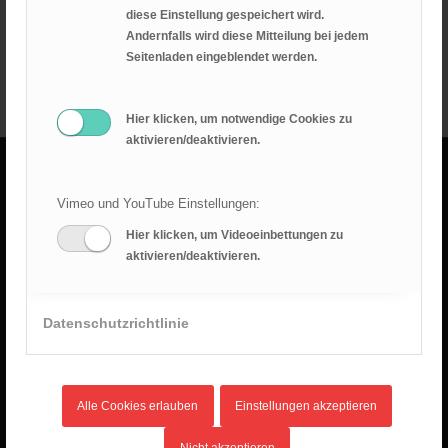
Eurocamp in Ungarn
diese Einstellung gespeichert wird.
Andernfalls wird diese Mitteilung bei jedem
Leiterausflug
Seitenladen eingeblendet werden.
Hier klicken, um notwendige Cookies zu
aktivieren/deaktivieren.
GOTTESDIENSTE
Vimeo und YouTube Einstellungen:
Hier klicken, um Videoeinbettungen zu
aktivieren/deaktivieren.
9. August 2026
KEIN! SONNTAG CELEBRATION - Gottesdienst
Heerweg 15A, 73770 Denkendorf, Deutschland
Datenschutzrichtlinie
10:00
-
11:30
Alle Cookies erlauben
Einstellungen akzeptieren