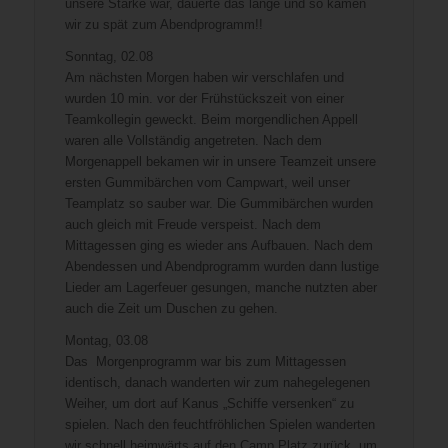
unsere Stärke war, dauerte das lange und so kamen
wir zu spät zum Abendprogramm!!
Sonntag, 02.08
Am nächsten Morgen haben wir verschlafen und
wurden 10 min. vor der Frühstückszeit von einer
Teamkollegin geweckt. Beim morgendlichen Appell
waren alle Vollständig angetreten. Nach dem
Morgenappell bekamen wir in unsere Teamzeit unsere
ersten Gummibärchen vom Campwart, weil unser
Teamplatz so sauber war. Die Gummibärchen wurden
auch gleich mit Freude verspeist. Nach dem
Mittagessen ging es wieder ans Aufbauen. Nach dem
Abendessen und Abendprogramm wurden dann lustige
Lieder am Lagerfeuer gesungen, manche nutzten aber
auch die Zeit um Duschen zu gehen.
Montag, 03.08
Das Morgenprogramm war bis zum Mittagessen
identisch, danach wanderten wir zum nahegelegenen
Weiher, um dort auf Kanus „Schiffe versenken“ zu
spielen. Nach den feuchtfröhlichen Spielen wanderten
wir schnell heimwärts auf den Camp Platz zurück, um