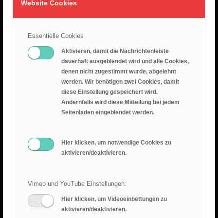
Website Cookies
26.07.2026 – Leid ist nicht sinnlos
25. Juli 2026
Essentielle Cookies
Predigt 2026.07.19 – Epheserbief Kap. 6
Aktivieren, damit die Nachrichtenleiste
dauerhaft ausgeblendet wird und alle Cookies,
18. Juli 2026
denen nicht zugestimmt wurde, abgelehnt
werden. Wir benötigen zwei Cookies, damit
Epheserbrief Teil 5
diese Einstellung gespeichert wird.
12. Juli 2026
Andernfalls wird diese Mitteilung bei jedem
Seitenladen eingeblendet werden.
Epheserbrief Teil 4
28. Juni 2026
Hier klicken, um notwendige Cookies zu
aktivieren/deaktivieren.
Vimeo und YouTube Einstellungen:
Hier klicken, um Videoeinbettungen zu
RANGER BLOG
aktivieren/deaktivieren.