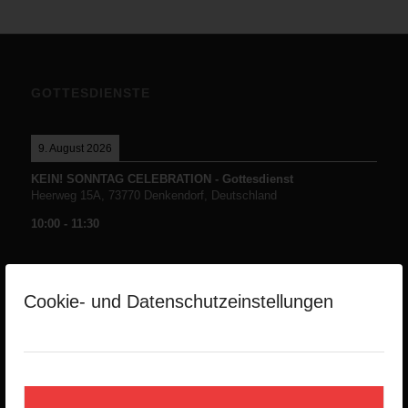
GOTTESDIENSTE
9. August 2026
KEIN! SONNTAG CELEBRATION - Gottesdienst
Heerweg 15A, 73770 Denkendorf, Deutschland
10:00
-
11:30
Cookie- und Datenschutzeinstellungen
NEUESTE PREDIGTEN
Die Namen Gottes -Teil1-
2. August 2026