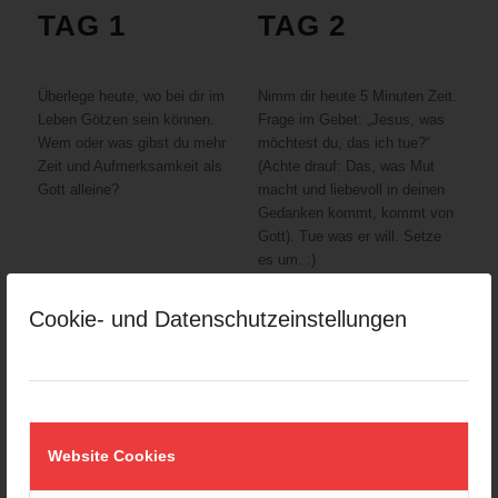
TAG 1
TAG 2
Überlege heute, wo bei dir im
Nimm dir heute 5 Minuten Zeit.
Leben Götzen sein können.
Frage im Gebet: „Jesus, was
Wem oder was gibst du mehr
möchtest du, das ich tue?“
Zeit und Aufmerksamkeit als
(Achte drauf: Das, was Mut
Gott alleine?
macht und liebevoll in deinen
Gedanken kommt, kommt von
Gott). Tue was er will. Setze
es um. :)
Cookie- und Datenschutzeinstellungen
Website Cookies