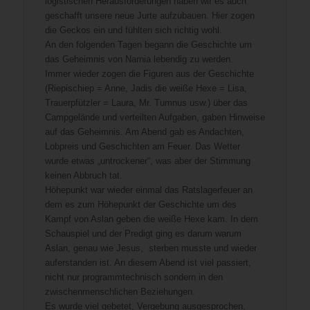
logistischen Herausforderungen haben wir es auch
geschafft unsere neue Jurte aufzubauen. Hier zogen
die Geckos ein und fühlten sich richtig wohl.
An den folgenden Tagen begann die Geschichte um
das Geheimnis von Narnia lebendig zu werden.
Immer wieder zogen die Figuren aus der Geschichte
(Riepischiep = Anne, Jadis die weiße Hexe = Lisa,
Trauerpfützler = Laura, Mr. Tumnus usw.) über das
Campgelände und verteilten Aufgaben, gaben Hinweise
auf das Geheimnis. Am Abend gab es Andachten,
Lobpreis und Geschichten am Feuer. Das Wetter
wurde etwas „untrockener“, was aber der Stimmung
keinen Abbruch tat.
Höhepunkt war wieder einmal das Ratslagerfeuer an
dem es zum Höhepunkt der Geschichte um des
Kampf von Aslan geben die weiße Hexe kam. In dem
Schauspiel und der Predigt ging es darum warum
Aslan, genau wie Jesus, sterben musste und wieder
auferstanden ist. An diesem Abend ist viel passiert,
nicht nur programmtechnisch sondern in den
zwischenmenschlichen Beziehungen.
Es wurde viel gebetet, Vergebung ausgesprochen,