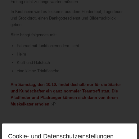
Freitag nicht zu lange warten müssen.
In Kirchheim wird es leckeres aus dem Hordentopf, Lagerfeuer
und Stockbrot, einen Dankgottesdienst und Bilderrückblick
geben.
Bitte bringt folgendes mit:
Fahrrad mit funktionierendem Licht
Helm
Kluft und Halstuch
eine kleine Trinkflasche
Am Samstag, den 10.10. findet deshalb nur für die Starter
und Kundschafter ein ganz normaler Teamtreff statt. Die
Pfadfinder und Pfadranger können sich dann von ihrem
Muskelkater erholen
:-P
Cookie- und Datenschutzeinstellungen