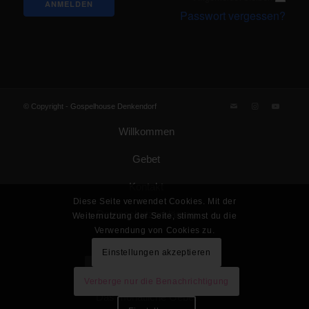
Passwort vergessen?
© Copyright -
Gospelhouse Denkendorf
Willkommen
Gebet
Kontakt
Diese Seite verwendet Cookies. Mit der
Datenschutzerklärung
Weiternutzung der Seite, stimmst du die
Verwendung von Cookies zu.
Impressum
Einstellungen akzeptieren
Gemeinde Gottes KdöR
Verberge nur die Benachrichtigung
Das monatliche Gebet