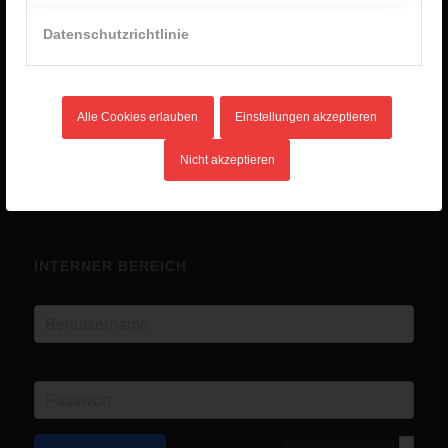
2. Januar 2026 - 8:28
Datenschutzrichtlinie
Unlimited Camp 2025
10. Juli 2025 - 16:45
Kanutour
14. Mai 2025 - 12:03
Alle Cookies erlauben
Einstellungen akzeptieren
Eurocamp in Ungarn
14. Mai 2025 - 12:02
Nicht akzeptieren
INTERNER BEREICH
Benutzername
Passwort
Angemeldet bleiben