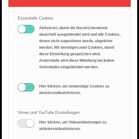
26.07.2026 – Leid ist nicht sinnlos
25. Juli 2026
Essentielle Cookies
Predigt 2026.07.19 – Epheserbief Kap. 6
Aktivieren, damit die Nachrichtenleiste
18. Juli 2026
dauerhaft ausgeblendet wird und alle Cookies,
denen nicht zugestimmt wurde, abgelehnt
Epheserbrief Teil 5
werden. Wir benötigen zwei Cookies, damit
12. Juli 2026
diese Einstellung gespeichert wird.
Andernfalls wird diese Mitteilung bei jedem
Epheserbrief Teil 4
Seitenladen eingeblendet werden.
28. Juni 2026
Hier klicken, um notwendige Cookies zu
aktivieren/deaktivieren.
Vimeo und YouTube Einstellungen:
Hier klicken, um Videoeinbettungen zu
RANGER BLOG
aktivieren/deaktivieren.
Sommercamp 2025