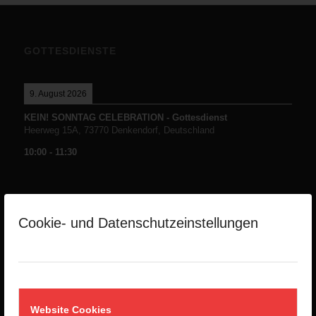
GOTTESDIENSTE
9. August 2026
KEIN! SONNTAG CELEBRATION - Gottesdienst
Heerweg 15A, 73770 Denkendorf, Deutschland
10:00
-
11:30
Cookie- und Datenschutzeinstellungen
NEUESTE PREDIGTEN
Die Namen Gottes -Teil1-
2. August 2026
Website Cookies