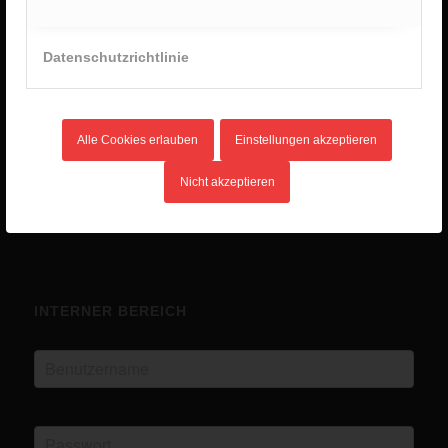
Sommercamp 2025
2. Januar 2026 - 8:28
Datenschutzrichtlinie
Unlimited Camp 2025
10. Juli 2025 - 16:45
Kanutour
Alle Cookies erlauben
Einstellungen akzeptieren
14. Mai 2025 - 12:03
Eurocamp in Ungarn
Nicht akzeptieren
14. Mai 2025 - 12:02
INTERNER BEREICH
Benutzername
Passwort