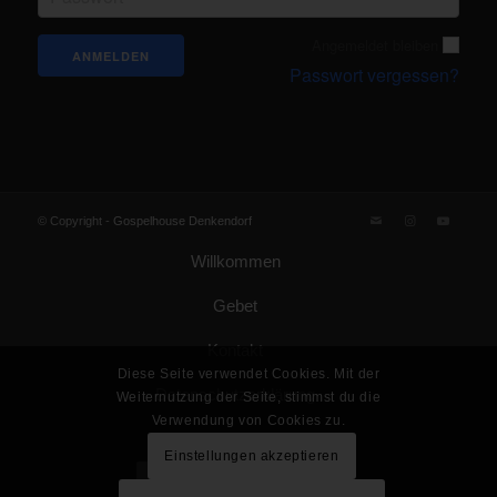
Angemeldet bleiben
Passwort vergessen?
© Copyright -
Gospelhouse Denkendorf
Willkommen
Gebet
Kontakt
Diese Seite verwendet Cookies. Mit der
Datenschutzerklärung
Weiternutzung der Seite, stimmst du die
Verwendung von Cookies zu.
Impressum
Einstellungen akzeptieren
Gemeinde Gottes KdöR