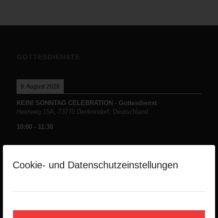
GOTTESDIENSTE
9. August 2026
KEIN! SONNTAG CELEBRATION - Gottesdienst
Heerweg 15A, 73770 Denkendorf, Deutschland
10:00
-
11:30
Cookie- und Datenschutzeinstellungen
NEUESTE PREDIGTEN
Die Namen Gottes -Teil1-