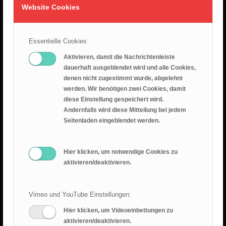
2. August 2026
Website Cookies
26.07.2026 – Leid ist nicht sinnlos
25. Juli 2026
Essentielle Cookies
Aktivieren, damit die Nachrichtenleiste
Predigt 2026.07.19 – Epheserbief Kap. 6
dauerhaft ausgeblendet wird und alle Cookies,
18. Juli 2026
denen nicht zugestimmt wurde, abgelehnt
werden. Wir benötigen zwei Cookies, damit
Epheserbrief Teil 5
diese Einstellung gespeichert wird.
12. Juli 2026
Andernfalls wird diese Mitteilung bei jedem
Seitenladen eingeblendet werden.
Epheserbrief Teil 4
28. Juni 2026
Hier klicken, um notwendige Cookies zu
aktivieren/deaktivieren.
Vimeo und YouTube Einstellungen:
Hier klicken, um Videoeinbettungen zu
aktivieren/deaktivieren.
RANGER BLOG