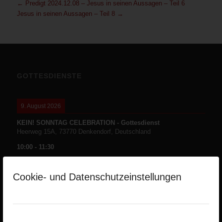
←
Predigt 2024.12.08 – Jesus in seinen Aussagen – Teil 6
Jesus in seinen Aussagen – Teil 8
→
GOTTESDIENSTE
9. August 2026
KEIN! SONNTAG CELEBRATION - Gottesdienst
Heerweg 15A, 73770 Denkendorf, Deutschland
10:00
-
11:30
Cookie- und Datenschutzeinstellungen
NEUESTE PREDIGTEN