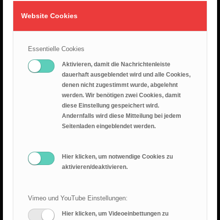
Die Namen Gottes -Teil1-
Website Cookies
2. August 2026
26.07.2026 – Leid ist nicht sinnlos
Essentielle Cookies
25. Juli 2026
Aktivieren, damit die Nachrichtenleiste
dauerhaft ausgeblendet wird und alle Cookies,
Predigt 2026.07.19 – Epheserbief Kap. 6
denen nicht zugestimmt wurde, abgelehnt
18. Juli 2026
werden. Wir benötigen zwei Cookies, damit
diese Einstellung gespeichert wird.
Epheserbrief Teil 5
Andernfalls wird diese Mitteilung bei jedem
12. Juli 2026
Seitenladen eingeblendet werden.
Epheserbrief Teil 4
Hier klicken, um notwendige Cookies zu
28. Juni 2026
aktivieren/deaktivieren.
Vimeo und YouTube Einstellungen:
Hier klicken, um Videoeinbettungen zu