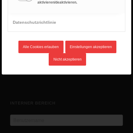
aktivieren/deaktivieren.
RANGER BLOG
Sommercamp 2025
Datenschutzrichtlinie
2. Januar 2026 - 8:28
Unlimited Camp 2025
10. Juli 2025 - 16:45
Alle Cookies erlauben
Einstellungen akzeptieren
Kanutour
14. Mai 2025 - 12:03
Nicht akzeptieren
Eurocamp in Ungarn
14. Mai 2025 - 12:02
INTERNER BEREICH
Benutzername
Passwort