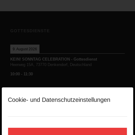
GOTTESDIENSTE
9. August 2026
KEIN! SONNTAG CELEBRATION - Gottesdienst
Heerweg 15A, 73770 Denkendorf, Deutschland
10:00
-
11:30
Cookie- und Datenschutzeinstellungen
NEUESTE PREDIGTEN
Die Namen Gottes -Teil1-
2. August 2026