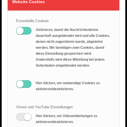
Website Cookies
26.07.2026 – Leid ist nicht sinnlos
25. Juli 2026
Essentielle Cookies
Predigt 2026.07.19 – Epheserbief Kap. 6
Aktivieren, damit die Nachrichtenleiste
dauerhaft ausgeblendet wird und alle Cookies,
18. Juli 2026
denen nicht zugestimmt wurde, abgelehnt
werden. Wir benötigen zwei Cookies, damit
Epheserbrief Teil 5
diese Einstellung gespeichert wird.
12. Juli 2026
Andernfalls wird diese Mitteilung bei jedem
Seitenladen eingeblendet werden.
Epheserbrief Teil 4
28. Juni 2026
Hier klicken, um notwendige Cookies zu
aktivieren/deaktivieren.
Vimeo und YouTube Einstellungen:
Hier klicken, um Videoeinbettungen zu
RANGER BLOG
aktivieren/deaktivieren.