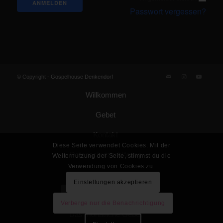
Passwort vergessen?
© Copyright -
Gospelhouse Denkendorf
Willkommen
Gebet
Kontakt
Diese Seite verwendet Cookies. Mit der
Datenschutzerklärung
Weiternutzung der Seite, stimmst du die
Verwendung von Cookies zu.
Impressum
Einstellungen akzeptieren
Gemeinde Gottes KdöR
Verberge nur die Benachrichtigung
Das monatliche Gebet