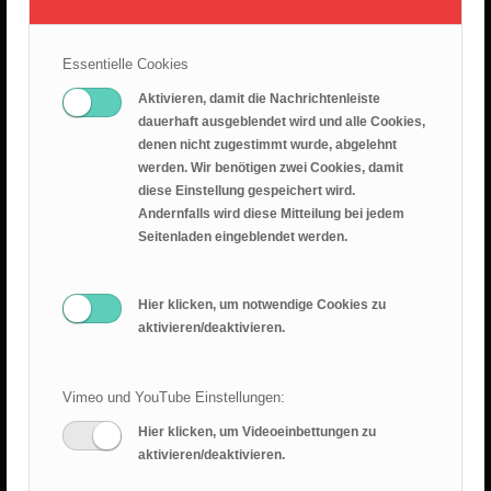
26.07.2026 – Leid ist nicht sinnlos
25. Juli 2026
Essentielle Cookies
Predigt 2026.07.19 – Epheserbief Kap. 6
Aktivieren, damit die Nachrichtenleiste
18. Juli 2026
dauerhaft ausgeblendet wird und alle Cookies,
denen nicht zugestimmt wurde, abgelehnt
Epheserbrief Teil 5
werden. Wir benötigen zwei Cookies, damit
12. Juli 2026
diese Einstellung gespeichert wird.
Andernfalls wird diese Mitteilung bei jedem
Epheserbrief Teil 4
Seitenladen eingeblendet werden.
28. Juni 2026
Hier klicken, um notwendige Cookies zu
aktivieren/deaktivieren.
Vimeo und YouTube Einstellungen:
Hier klicken, um Videoeinbettungen zu
RANGER BLOG
aktivieren/deaktivieren.
Sommercamp 2025