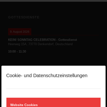
GOTTESDIENSTE
9. August 2026
KEIN! SONNTAG CELEBRATION - Gottesdienst
Heerweg 15A, 73770 Denkendorf, Deutschland
10:00
-
11:30
Cookie- und Datenschutzeinstellungen
NEUESTE PREDIGTEN
Die Namen Gottes -Teil1-
2. August 2026
Website Cookies