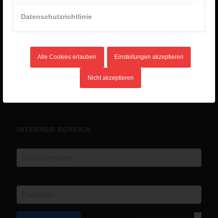
2. Januar 2026 - 8:28
Datenschutzrichtlinie
Unlimited Camp 2025
10. Juli 2025 - 16:45
Kanutour
14. Mai 2025 - 12:03
Alle Cookies erlauben
Einstellungen akzeptieren
Eurocamp in Ungarn
14. Mai 2025 - 12:02
Nicht akzeptieren
INTERNER BEREICH
Benutzername
Passwort
Angemeldet bleiben