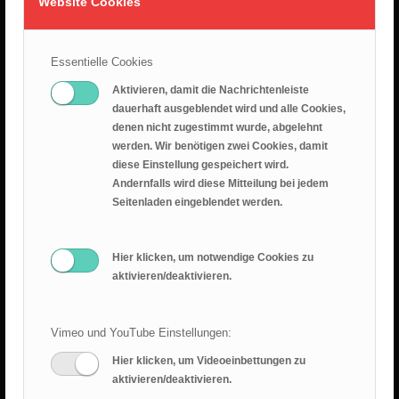
Website Cookies
26.07.2026 – Leid ist nicht sinnlos
25. Juli 2026
Essentielle Cookies
Predigt 2026.07.19 – Epheserbief Kap. 6
Aktivieren, damit die Nachrichtenleiste
dauerhaft ausgeblendet wird und alle Cookies,
18. Juli 2026
denen nicht zugestimmt wurde, abgelehnt
werden. Wir benötigen zwei Cookies, damit
Epheserbrief Teil 5
diese Einstellung gespeichert wird.
12. Juli 2026
Andernfalls wird diese Mitteilung bei jedem
Seitenladen eingeblendet werden.
Epheserbrief Teil 4
28. Juni 2026
Hier klicken, um notwendige Cookies zu
aktivieren/deaktivieren.
Vimeo und YouTube Einstellungen:
Hier klicken, um Videoeinbettungen zu
RANGER BLOG
aktivieren/deaktivieren.