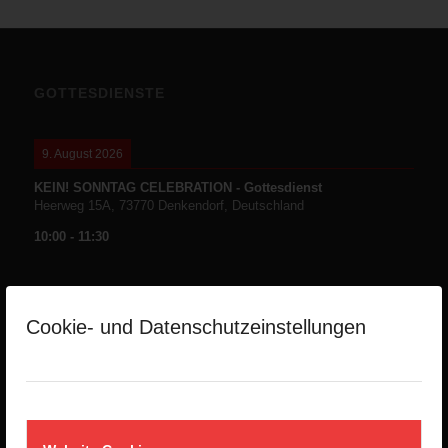
GOTTESDIENSTE
9. August 2026
KEIN! SONNTAG CELEBRATION - Gottesdienst
Heerweg 15A, 73770 Denkendorf, Deutschland
10:00
-
11:30
Cookie- und Datenschutzeinstellungen
NEUESTE PREDIGTEN
Die Namen Gottes -Teil1-
2. August 2026