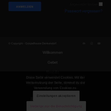
Angemeldet bleiben
Passwort vergessen?
© Copyright -
Gospelhouse Denkendorf
Willkommen
Gebet
Kontakt
Diese Seite verwendet Cookies. Mit der
Datenschutzerklärung
Weiternutzung der Seite, stimmst du die
Verwendung von Cookies zu.
Impressum
Einstellungen akzeptieren
Gemeinde Gottes KdöR
Verberge nur die Benachrichtigung