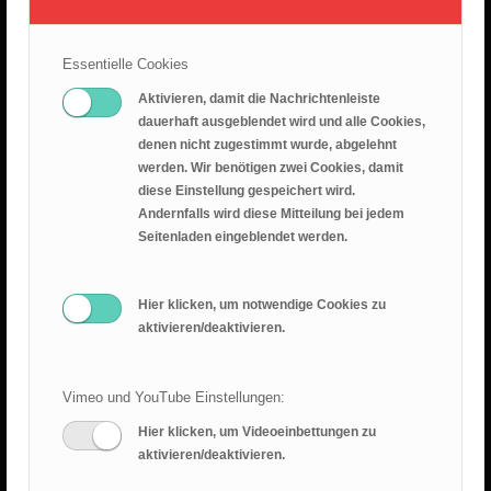
26.07.2026 – Leid ist nicht sinnlos
25. Juli 2026
Essentielle Cookies
Predigt 2026.07.19 – Epheserbief Kap. 6
Aktivieren, damit die Nachrichtenleiste
18. Juli 2026
dauerhaft ausgeblendet wird und alle Cookies,
denen nicht zugestimmt wurde, abgelehnt
Epheserbrief Teil 5
werden. Wir benötigen zwei Cookies, damit
12. Juli 2026
diese Einstellung gespeichert wird.
Andernfalls wird diese Mitteilung bei jedem
Epheserbrief Teil 4
Seitenladen eingeblendet werden.
28. Juni 2026
Hier klicken, um notwendige Cookies zu
aktivieren/deaktivieren.
Vimeo und YouTube Einstellungen:
Hier klicken, um Videoeinbettungen zu
RANGER BLOG
aktivieren/deaktivieren.
Sommercamp 2025