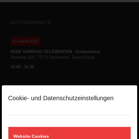
GOTTESDIENSTE
9. August 2026
KEIN! SONNTAG CELEBRATION - Gottesdienst
Heerweg 15A, 73770 Denkendorf, Deutschland
10:00
-
11:30
Cookie- und Datenschutzeinstellungen
NEUESTE PREDIGTEN
Die Namen Gottes -Teil1-
2. August 2026
Website Cookies