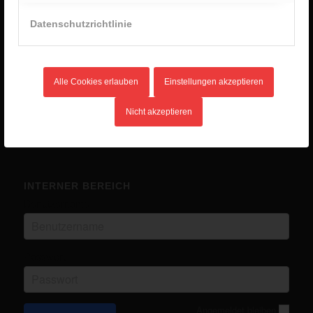
2. Januar 2026 - 8:28
Datenschutzrichtlinie
Unlimited Camp 2025
10. Juli 2025 - 16:45
Kanutour
14. Mai 2025 - 12:03
Alle Cookies erlauben
Einstellungen akzeptieren
Eurocamp in Ungarn
14. Mai 2025 - 12:02
Nicht akzeptieren
INTERNER BEREICH
Benutzername
Passwort
Angemeldet bleiben