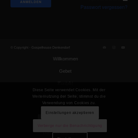
Passwort vergessen?
© Copyright -
Gospelhouse Denkendorf
Willkommen
Gebet
Kontakt
Diese Seite verwendet Cookies. Mit der
Datenschutzerklärung
Weiternutzung der Seite, stimmst du die
Verwendung von Cookies zu.
Impressum
Einstellungen akzeptieren
Gemeinde Gottes KdöR
Verberge nur die Benachrichtigung
Das monatliche Gebet