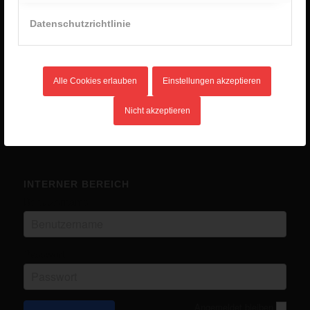
2. Januar 2026 - 8:28
Datenschutzrichtlinie
Unlimited Camp 2025
10. Juli 2025 - 16:45
Kanutour
14. Mai 2025 - 12:03
Alle Cookies erlauben
Einstellungen akzeptieren
Eurocamp in Ungarn
14. Mai 2025 - 12:02
Nicht akzeptieren
INTERNER BEREICH
Benutzername
Passwort
Angemeldet bleiben