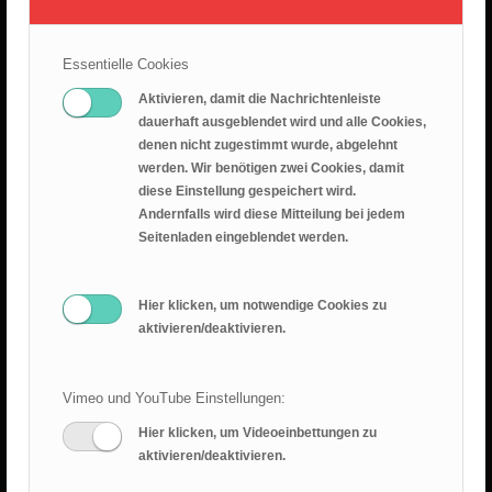
26.07.2026 – Leid ist nicht sinnlos
25. Juli 2026
Essentielle Cookies
Predigt 2026.07.19 – Epheserbief Kap. 6
Aktivieren, damit die Nachrichtenleiste
18. Juli 2026
dauerhaft ausgeblendet wird und alle Cookies,
denen nicht zugestimmt wurde, abgelehnt
Epheserbrief Teil 5
werden. Wir benötigen zwei Cookies, damit
12. Juli 2026
diese Einstellung gespeichert wird.
Andernfalls wird diese Mitteilung bei jedem
Epheserbrief Teil 4
Seitenladen eingeblendet werden.
28. Juni 2026
Hier klicken, um notwendige Cookies zu
aktivieren/deaktivieren.
Vimeo und YouTube Einstellungen:
Hier klicken, um Videoeinbettungen zu
RANGER BLOG
aktivieren/deaktivieren.
Sommercamp 2025