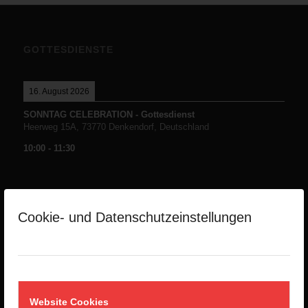
GOTTESDIENSTE
16. August 2026
SONNTAG CELEBRATION - Gottesdienst
Heerweg 15A, 73770 Denkendorf, Deutschland
10:00
-
11:30
Cookie- und Datenschutzeinstellungen
NEUESTE PREDIGTEN
Die Namen Gottes -Teil1-
2. August 2026
Website Cookies