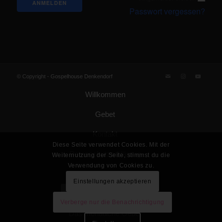
Passwort vergessen?
© Copyright -
Gospelhouse Denkendorf
Willkommen
Gebet
Kontakt
Diese Seite verwendet Cookies. Mit der
Datenschutzerklärung
Weiternutzung der Seite, stimmst du die
Verwendung von Cookies zu.
Impressum
Einstellungen akzeptieren
Gemeinde Gottes KdöR
Verberge nur die Benachrichtigung
Das monatliche Gebet