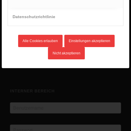
Sommercamp 2025
2. Januar 2026 - 8:28
Datenschutzrichtlinie
Unlimited Camp 2025
10. Juli 2025 - 16:45
Kanutour
Alle Cookies erlauben
Einstellungen akzeptieren
14. Mai 2025 - 12:03
Eurocamp in Ungarn
Nicht akzeptieren
14. Mai 2025 - 12:02
INTERNER BEREICH
Benutzername
Passwort