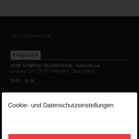
GOTTESDIENSTE
9. August 2026
KEIN! SONNTAG CELEBRATION - Gottesdienst
Heerweg 15A, 73770 Denkendorf, Deutschland
10:00
-
11:30
Cookie- und Datenschutzeinstellungen
NEUESTE PREDIGTEN
Die Namen Gottes -Teil1-