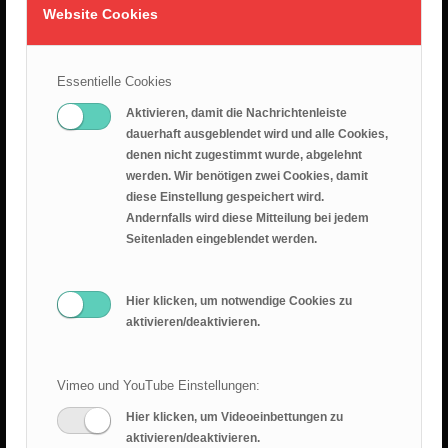
2. August 2026
Website Cookies
26.07.2026 – Leid ist nicht sinnlos
25. Juli 2026
Essentielle Cookies
Aktivieren, damit die Nachrichtenleiste
Predigt 2026.07.19 – Epheserbief Kap. 6
dauerhaft ausgeblendet wird und alle Cookies,
18. Juli 2026
denen nicht zugestimmt wurde, abgelehnt
werden. Wir benötigen zwei Cookies, damit
Epheserbrief Teil 5
diese Einstellung gespeichert wird.
12. Juli 2026
Andernfalls wird diese Mitteilung bei jedem
Seitenladen eingeblendet werden.
Epheserbrief Teil 4
28. Juni 2026
Hier klicken, um notwendige Cookies zu
aktivieren/deaktivieren.
Vimeo und YouTube Einstellungen:
Hier klicken, um Videoeinbettungen zu
aktivieren/deaktivieren.
RANGER BLOG