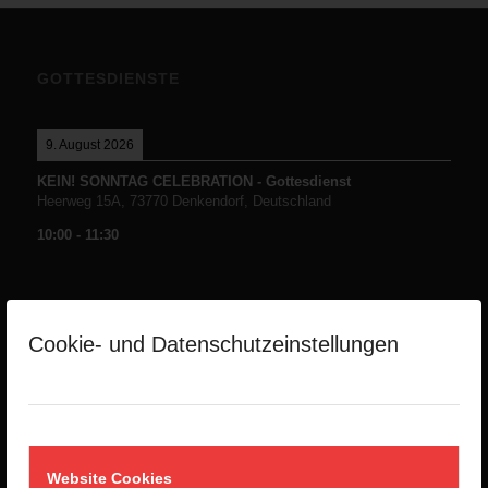
GOTTESDIENSTE
9. August 2026
KEIN! SONNTAG CELEBRATION - Gottesdienst
Heerweg 15A, 73770 Denkendorf, Deutschland
10:00
-
11:30
Cookie- und Datenschutzeinstellungen
NEUESTE PREDIGTEN
Die Namen Gottes -Teil1-
2. August 2026
Website Cookies