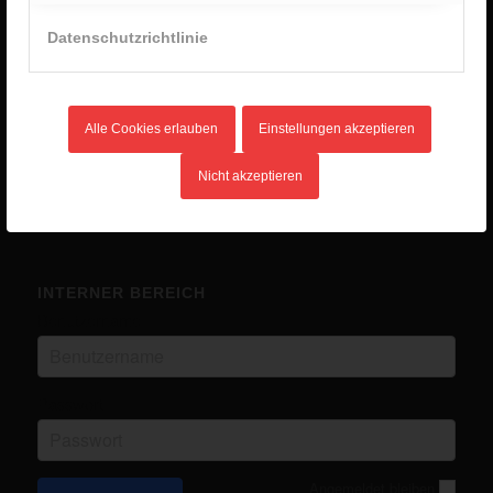
2. Januar 2026 - 8:28
Datenschutzrichtlinie
Unlimited Camp 2025
10. Juli 2025 - 16:45
Kanutour
14. Mai 2025 - 12:03
Alle Cookies erlauben
Einstellungen akzeptieren
Eurocamp in Ungarn
14. Mai 2025 - 12:02
Nicht akzeptieren
INTERNER BEREICH
Benutzername
Passwort
Angemeldet bleiben