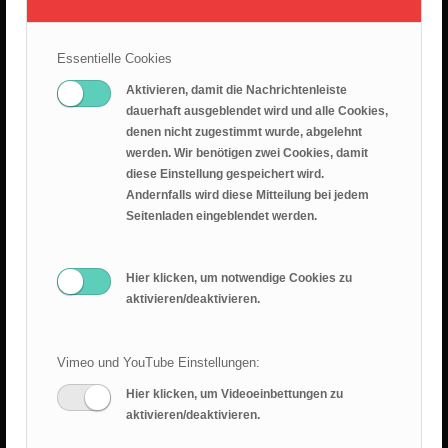
26.07.2026 – Leid ist nicht sinnlos
25. Juli 2026
Essentielle Cookies
Predigt 2026.07.19 – Epheserbief Kap. 6
Aktivieren, damit die Nachrichtenleiste
18. Juli 2026
dauerhaft ausgeblendet wird und alle Cookies,
denen nicht zugestimmt wurde, abgelehnt
Epheserbrief Teil 5
werden. Wir benötigen zwei Cookies, damit
12. Juli 2026
diese Einstellung gespeichert wird.
Andernfalls wird diese Mitteilung bei jedem
Epheserbrief Teil 4
Seitenladen eingeblendet werden.
28. Juni 2026
Hier klicken, um notwendige Cookies zu
aktivieren/deaktivieren.
Vimeo und YouTube Einstellungen:
Hier klicken, um Videoeinbettungen zu
RANGER BLOG
aktivieren/deaktivieren.
Sommercamp 2025