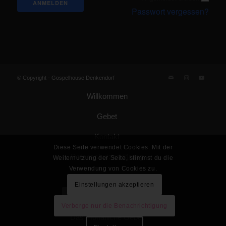
Passwort vergessen?
© Copyright -
Gospelhouse Denkendorf
Willkommen
Gebet
Kontakt
Diese Seite verwendet Cookies. Mit der
Datenschutzerklärung
Weiternutzung der Seite, stimmst du die
Verwendung von Cookies zu.
Impressum
Einstellungen akzeptieren
Gemeinde Gottes KdöR
Verberge nur die Benachrichtigung
Das monatliche Gebet