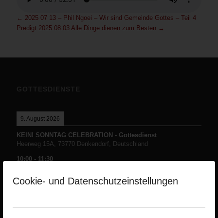
←
2025 07 13 – Phil Ngoei – Wir sind Gemeinde Gottes – Teil 4
Predigt 2025.08.03 Alle Dinge dienen zum Besten
→
GOTTESDIENSTE
9. August 2026
KEIN! SONNTAG CELEBRATION - Gottesdienst
Heerweg 15A, 73770 Denkendorf, Deutschland
10:00
-
11:30
Cookie- und Datenschutzeinstellungen