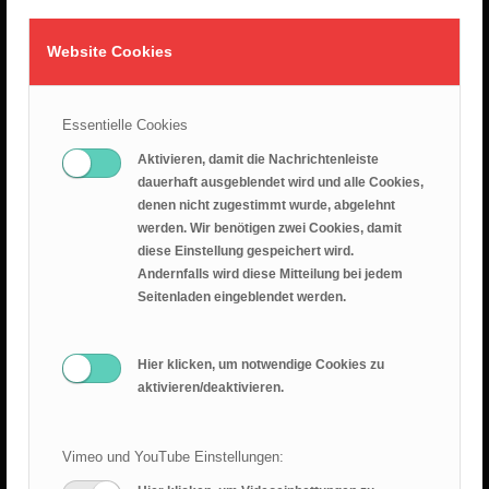
NEUESTE PREDIGTEN
Website Cookies
Die Namen Gottes -Teil1-
2. August 2026
Essentielle Cookies
26.07.2026 – Leid ist nicht sinnlos
25. Juli 2026
Aktivieren, damit die Nachrichtenleiste
dauerhaft ausgeblendet wird und alle Cookies,
Predigt 2026.07.19 – Epheserbief Kap. 6
denen nicht zugestimmt wurde, abgelehnt
werden. Wir benötigen zwei Cookies, damit
18. Juli 2026
diese Einstellung gespeichert wird.
Andernfalls wird diese Mitteilung bei jedem
Epheserbrief Teil 5
Seitenladen eingeblendet werden.
12. Juli 2026
Epheserbrief Teil 4
Hier klicken, um notwendige Cookies zu
28. Juni 2026
aktivieren/deaktivieren.
Vimeo und YouTube Einstellungen: