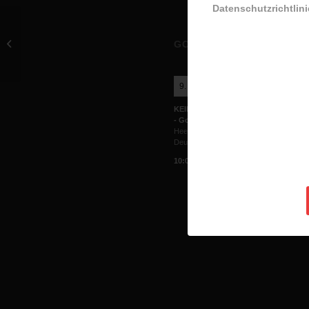
Datenschutzrichtlini
Open Doors
GOTTESDIENSTE
9. August 2026
KEIN! SONNTAG CELEBRATION
- Gottesdienst
Heerweg 15A, 73770 Denkendorf,
Deutschland
10:00
-
11:30