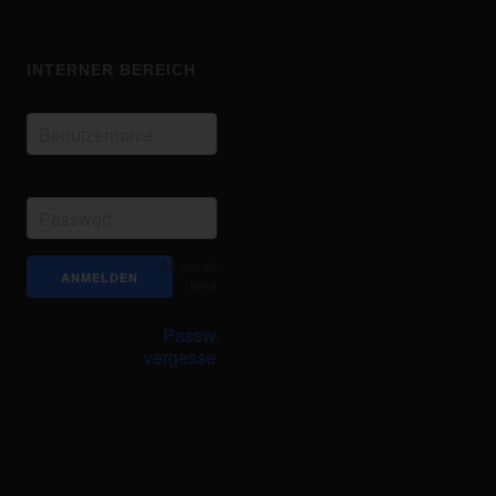
INTERNER BEREICH
Benutzername
Passwort
Angemeldet
bleiben
Passwort
vergessen?