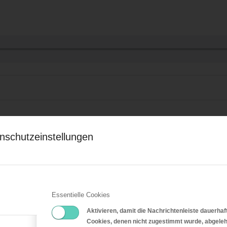
l 7: Dein ist das Reich und die Kraft
nschutzeinstellungen
eit in Ewigkeit Amen
Essentielle Cookies
Aktivieren, damit die Nachrichtenleiste dauerhaf
Cookies, denen nicht zugestimmt wurde, abgeleh