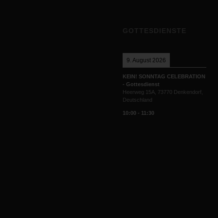
GOTTESDIENSTE
9. August 2026
KEIN! SONNTAG CELEBRATION
- Gottesdienst
Heerweg 15A, 73770 Denkendorf,
Deutschland
10:00
-
11:30